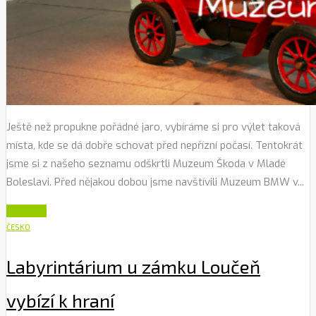
Ještě než propukne pořádné jaro, vybíráme si pro výlet taková
místa, kde se dá dobře schovat před nepřízní počasí. Tentokrát
jsme si z našeho seznamu odškrtli Muzeum Škoda v Mladé
Boleslavi. Před nějakou dobou jsme navštívili Muzeum BMW v...
Číst dále
ČESKO
Labyrintárium u zámku Loučeň
vybízí k hraní