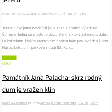
PAVEL PETR
23.8.2020
JEZERO
,
ŠUMAVA
,
VHODNÉ I PRO DĚTI
,
VÝLET
Jezero Laka jsme navštívili jako jeden z prvních výletů na
Šumavě. Jedná se o výlet v délce 8,6 km, který zvládnete dobře
i s kočárkem. Naším startovním bodem bylo parkoviště v Horní
Hůrce. Celodenní parkování stojí 100 Kč a...
Číst dále
ČESKO
Památník Jana Palacha: skrz rodný
dům je vražen klín
KATEŘINA PETROVÁ
19.1.2020
AUTEM
,
HISTORIE
,
KULTURA
,
VLAKEM
,
VÝLET