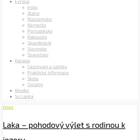
Evropa
Irsko
Malta
Nizozemsko
Německo
Portugalsko
Rakousko
Skandinávie
Slovinsko
Španělsko
Kanada
Cestování a zážitky
Praktické informace
Škola
Ostatní
Mexiko
Srí Lanka
ČESKO
Laka – pohodový výlet s rodinou k
jezeru