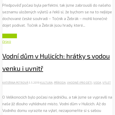
Předpověď počasí byla perfektní, tak jsme zabrousili do našeho
seznamu uložených výletů a řekli si, že bychom se na to nejlépe
dochované české souhradí – Točník a Žebrák – mohli konečně
dojet podívat. Točník a Žebrák jsou hrady, které...
Číst dále
ČESKO
Vodní dům v Hulicích: hrátky s vodou
venku i uvnitř
KATEŘINA PETROVÁ
5.5.2019
KULTURA
,
PŘÍRODA
,
VHODNÉ I PRO DĚTI
,
VODA
,
VÝLET
O Velikonocích bylo počasí na jedničku, a tak jsme se vypravili na
naše již dlouho vyhlídnuté místo, Vodní dům v Hulicích. Až do
Vodního domu vyrazíte na výlet, nezapomeňte si s sebou