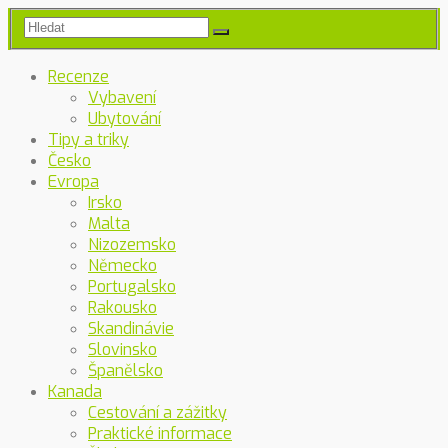
Recenze
Vybavení
Ubytování
Tipy a triky
Česko
Evropa
Irsko
Malta
Nizozemsko
Německo
Portugalsko
Rakousko
Skandinávie
Slovinsko
Španělsko
Kanada
Cestování a zážitky
Praktické informace