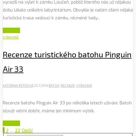
vyrazili na výlet k zámku Loučeň, poblíž kterého nás už nějakou
dobu lákalo unikátní labyrintárium. Obvykle je naším cílem nějaká
turistická trasa vedoucí k zámku, nicméně tady...
Číst dále
VYBAVENÍ
Recenze turistického batohu Pinguin
Air 33
KATEŘINA PETROVÁ
22.1.2019
BATOH
,
RECENZE
,
VYBAVENÍ
Recenze batohu Pinguin Air 33 po několika letech užívání. Batoh
slouží velmi dobře, máme jen minimum výtek.
Číst dále
1
2
…
22
Další