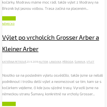
kočárky. Modravu máme moc rádi, takže výlet z Modravy na
Březník byl jasnou volbou. Trasa začíná na placeném...
Číst dále
NĚMECKO
Výlet po vrcholcích Grosser Arber a
Kleiner Arber
KATEŘINA PETROVÁ
23.9.2019
AUTEM
,
LANOVKA
,
PŘÍRODA
,
ŠUMAVA
,
VÝLET
Nosítko se na posledním výletu osvědčilo, takže jsme se nebáli
podniknout i trošku delší výlet a neomezovat se tím, kam se s
kočárkem vejdeme, či kde jsou sjízdné trasy. Vyrazili jsme na
německou stranu Šumavy, konkrétně na vrcholy Grosser...
Číst dále