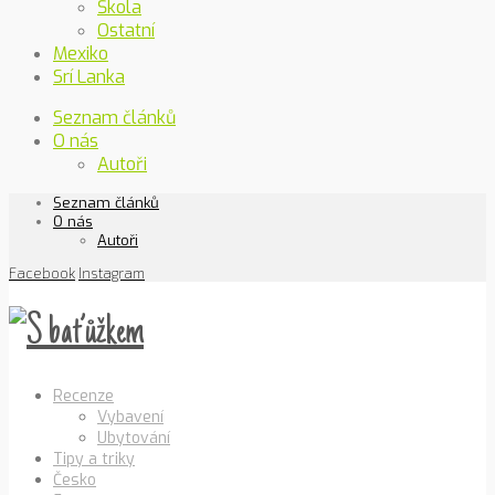
Škola
Ostatní
Mexiko
Srí Lanka
Seznam článků
O nás
Autoři
Seznam článků
O nás
Autoři
Facebook
Instagram
Recenze
Vybavení
Ubytování
Tipy a triky
Česko