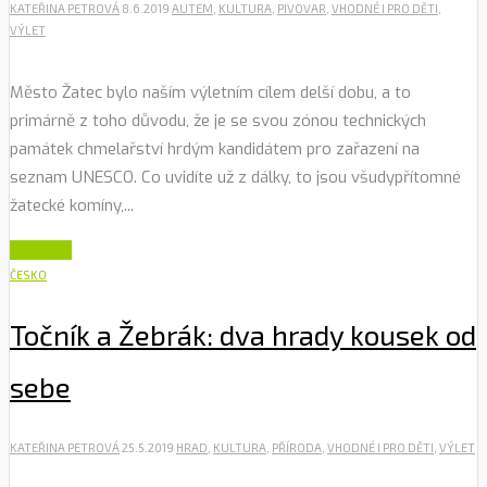
KATEŘINA PETROVÁ
8.6.2019
AUTEM
,
KULTURA
,
PIVOVAR
,
VHODNÉ I PRO DĚTI
,
VÝLET
Město Žatec bylo naším výletním cílem delší dobu, a to
primárně z toho důvodu, že je se svou zónou technických
památek chmelařství hrdým kandidátem pro zařazení na
seznam UNESCO. Co uvidíte už z dálky, to jsou všudypřítomné
žatecké komíny,...
Číst dále
ČESKO
Točník a Žebrák: dva hrady kousek od
sebe
KATEŘINA PETROVÁ
25.5.2019
HRAD
,
KULTURA
,
PŘÍRODA
,
VHODNÉ I PRO DĚTI
,
VÝLET