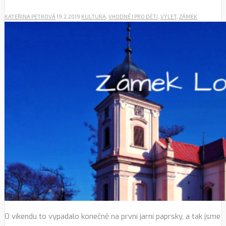
KATEŘINA PETROVÁ
19.2.2019
KULTURA
,
VHODNÉ I PRO DĚTI
,
VÝLET
,
ZÁMEK
O víkendu to vypadalo konečně na první jarní paprsky, a tak jsme