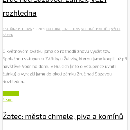
rozhledna
KATEŘINA PETROVÁ
6.9.2019
KULTURA
,
ROZHLEDNA
,
VHODNÉ I PRO DĚTI
,
VÝLET
,
ZÁMEK
O květnovém svátku jsme se rozhodli znovu využít tzv.
Společnou vstupenku Zážitky u Želivky, kterou jsme koupili už při
návštěvě Vodního domu v Hulicích (info o vstupence uvnitř
článku) a vyrazili jsme do okolí zámku Zruč nad Sázavou.
Rozhledna...
Číst dále
ČESKO
Žatec: město chmele, piva a komínů