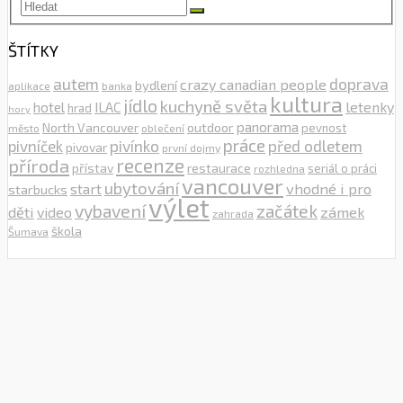
ŠTÍTKY
autem
doprava
crazy canadian people
bydlení
aplikace
banka
kultura
jídlo
kuchyně světa
letenky
hotel
ILAC
hrad
hory
outdoor
panorama
North Vancouver
pevnost
město
oblečení
práce
pivníček
pivínko
před odletem
pivovar
první dojmy
recenze
příroda
přístav
restaurace
seriál o práci
rozhledna
vancouver
ubytování
vhodné i pro
start
starbucks
výlet
vybavení
začátek
děti
zámek
video
zahrada
škola
Šumava