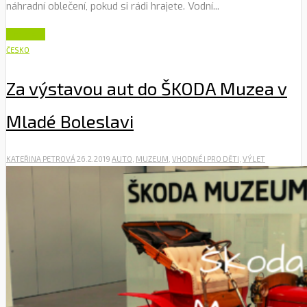
náhradní oblečení, pokud si rádi hrajete. Vodní...
Číst dále
ČESKO
Za výstavou aut do ŠKODA Muzea v
Mladé Boleslavi
KATEŘINA PETROVÁ
26.2.2019
AUTO
,
MUZEUM
,
VHODNÉ I PRO DĚTI
,
VÝLET