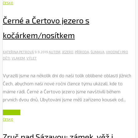
ČESKO
Černé a Čertovo jezero s
kočárkem/nosítkem
KATEŘINA PETROVÁ
9.9.2019
AUTEM
,
JEZERO
,
PŘÍRODA
,
ŠUMAVA
,
VHODNÉ I PRO
DĚTI
,
VLAKEM
,
VÝLET
Vyrazili jsme na několik dní do naší tolik oblíbené oblasti jižních
Čech, abychom naší nové roční člence týmu ukázali, kde to
máme rádi. Černé a Čertovo jezero jsme navštívili během
prvních dvou dnů. Ubytování jsme měli zařízeno kousek od...
Číst dále
ČESKO
Zruč nad Sázavou: zámek, věž i