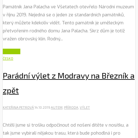
Památník Jana Palacha ve Všetatech otevřelo Národní muzeum
v říjnu 2019. Nejedná se o jeden ze standardních památníků,
který můžete kdekoliv vidět. Tento památník je uměleckým
přetvořením rodného domu Jana Palacha. Skrz dům je totiž
vražen obrovský klín. Rodný...
Číst dále
ČESKO
Parádní výlet z Modravy na Březník a
zpět
KATEŘINA PETROVÁ
14.10.2019
AUTEM
,
PŘÍRODA
,
VÝLET
Chtěli jsme si trošku odpočinout od nošení dítěte v nosítku, a
tak jsme vybírali nějakou trasu, která bude pohodlná i pro