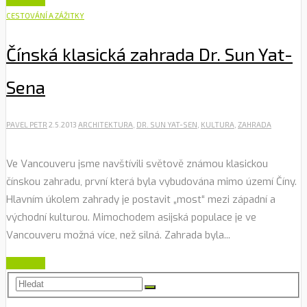
CESTOVÁNÍ A ZÁŽITKY
Čínská klasická zahrada Dr. Sun Yat-
Sena
PAVEL PETR
2.5.2013
ARCHITEKTURA
,
DR. SUN YAT-SEN
,
KULTURA
,
ZAHRADA
Ve Vancouveru jsme navštívili světově známou klasickou
čínskou zahradu, první která byla vybudována mimo území Číny.
Hlavním úkolem zahrady je postavit „most“ mezi západní a
východní kulturou. Mimochodem asijská populace je ve
Vancouveru možná více, než silná. Zahrada byla...
Číst dále