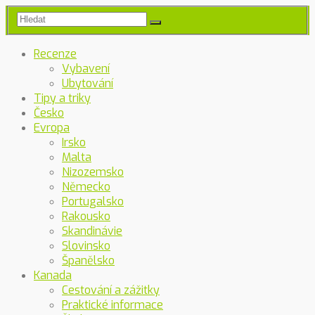
Recenze
Vybavení
Ubytování
Tipy a triky
Česko
Evropa
Irsko
Malta
Nizozemsko
Německo
Portugalsko
Rakousko
Skandinávie
Slovinsko
Španělsko
Kanada
Cestování a zážitky
Praktické informace