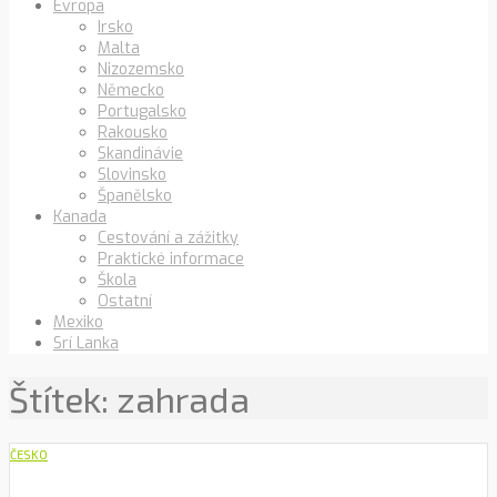
Evropa
Irsko
Malta
Nizozemsko
Německo
Portugalsko
Rakousko
Skandinávie
Slovinsko
Španělsko
Kanada
Cestování a zážitky
Praktické informace
Škola
Ostatní
Mexiko
Srí Lanka
Štítek:
zahrada
ČESKO