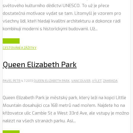
světového kulturního dědictví UNESCO. To už je přece
dostatečná motivace vydat se tam. Litomyšl je vzorem pro
všechny lidi, kteří hledají kvalitní architekturu a dokonce rádi
kombinují moderní s historickými budovami. Už...
Číst dále
CESTOVÁNÍ A ZÁŽITKY
Queen Elizabeth Park
PAVEL PETR
4.7.2013
QUEEN ELIZABETH PARK
,
VANCOUVER
,
VÝLET
,
ZAHRADA
Queen Elizabeth Park je městský park, který leží na kopci Little
Mountain dosahující cca 168 metrů nad mořem. Najdete ho na
křižovatce ulic Cambie St a West 33rd Ave, ale vstupy je možno
nalézt na všech stranách parku. Asi...
Číst dále