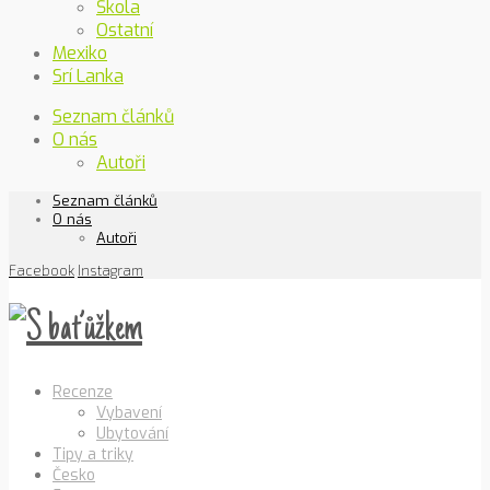
Škola
Ostatní
Mexiko
Srí Lanka
Seznam článků
O nás
Autoři
Seznam článků
O nás
Autoři
Facebook
Instagram
Recenze
Vybavení
Ubytování
Tipy a triky
Česko