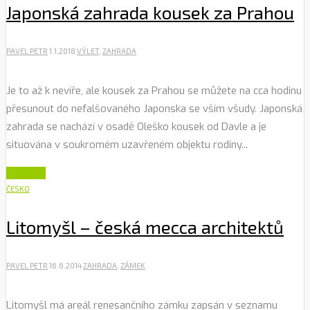
Japonská zahrada kousek za Prahou
PAVEL PETR
1.1.2018
VÝLET
,
ZAHRADA
Je to až k nevíře, ale kousek za Prahou se můžete na cca hodinu
přesunout do nefalšovaného Japonska se vším všudy. Japonská
zahrada se nachází v osadě Oleško kousek od Davle a je
situována v soukromém uzavřeném objektu rodiny...
Číst dále
ČESKO
Litomyšl – česká mecca architektů
PAVEL PETR
16.6.2014
ZAHRADA
,
ZÁMEK
Litomyšl má areál renesančního zámku zapsán v seznamu