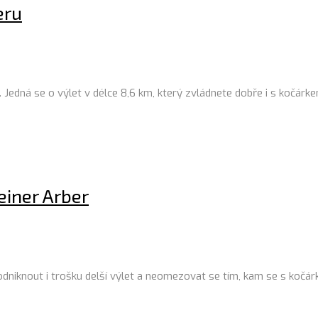
eru
ě. Jedná se o výlet v délce 8,6 km, který zvládnete dobře i s kočá
einer Arber
odniknout i trošku delší výlet a neomezovat se tím, kam se s kočár