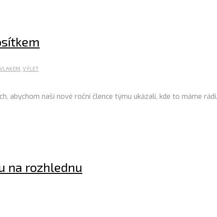
osítkem
VLAKEM
,
VÝLET
h Čech, abychom naší nové roční člence týmu ukázali, kde to máme rád
ou na rozhlednu