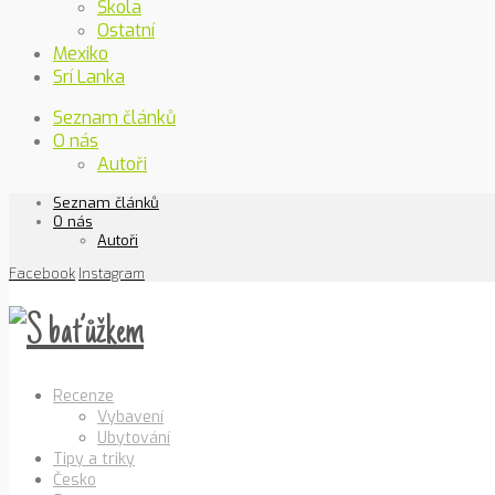
Škola
Ostatní
Mexiko
Srí Lanka
Seznam článků
O nás
Autoři
Seznam článků
O nás
Autoři
Facebook
Instagram
Recenze
Vybavení
Ubytování
Tipy a triky
Česko