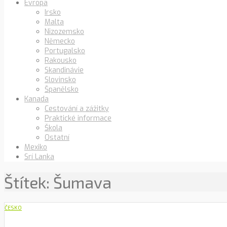
Evropa
Irsko
Malta
Nizozemsko
Německo
Portugalsko
Rakousko
Skandinávie
Slovinsko
Španělsko
Kanada
Cestování a zážitky
Praktické informace
Škola
Ostatní
Mexiko
Srí Lanka
Štítek:
Šumava
ČESKO