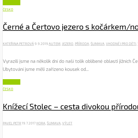
Číst dále
ČESKO
Černé a Čertovo jezero s kočárkem/n
KATEŘINA PETROVÁ
9.9.2019
AUTEM
,
JEZERO
,
PŘÍRODA
,
ŠUMAVA
,
VHODNÉ I PRO DĚTI
,
Vyrazili jsme na několik dní do naší tolik oblíbené oblasti jižníc
Ubytování jsme měli zařízeno kousek od...
Číst dále
ČESKO
Knížecí Stolec – cesta divokou přírod
PAVEL PETR
19.7.2017
HORA
,
ŠUMAVA
,
VÝLET