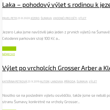
Laka – pohodový výlet s rodinou k jez
PAVEL PETR
23.8.2020
JEZERO
,
ŠUMAVA
,
VHODNÉ I PRO DĚTI
,
VÝLET
Jezero Laka jsme navštívili jako jeden z prvních výletů na Šumav
Celodenní parkování stojí 100 Kč a...
Číst dále
NĚMECKO
Výlet po vrcholcích Grosser Arber a Kl
KATEŘINA PETROVÁ
23.9.2019
AUTEM
,
LANOVKA
,
PŘÍRODA
,
ŠUMAVA
,
VÝLET
Nosítko se na posledním výletu osvědčilo, takže jsme se nebáli p
stranu Šumavy, konkrétně na vrcholy Grosser...