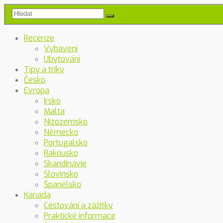
Recenze
Vybavení
Ubytování
Tipy a triky
Česko
Evropa
Irsko
Malta
Nizozemsko
Německo
Portugalsko
Rakousko
Skandinávie
Slovinsko
Španělsko
Kanada
Cestování a zážitky
Praktické informace