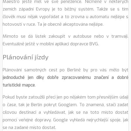
Maestro ještě měl ve své peněžence. Nicméně v některých
zemích západní Evropy je to běžný systém. Takže se s tím
člověk musí nějak vypořádat a to zrovna u automatu nejlépe s
hotovostí v ruce. Ta je obecně akceptována nejlépe.
Mimoto se dá lístek zakoupit v autobuse nebo v tramvaji.
Eventuálně ještě v mobilní aplikaci dopravce BVG.
Plánování jízdy
Plánování samotných cest po Berlíně by pro vás mělo být
jednoduché jen díky dobře zpracovanému značení a dobré
turistické mapce
.
Pokud byste zatoužili přeci jen po nějakém tom přesnějším údaji
o čase, tak je Berlín pokryt Googlem. To znamená, stačí zadat
cílovou destinaci a vyhledávat, jak se na toto místo dostat
pomocí veřejné dopravy. Google vyhledá nejrychlejší spoje, jak
se na zadané místo dostat.