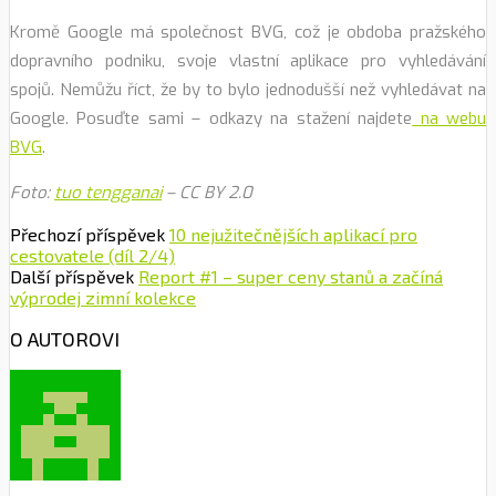
Kromě Google má společnost BVG, což je obdoba pražského
dopravního podniku, svoje vlastní aplikace pro vyhledávání
spojů. Nemůžu říct, že by to bylo jednodušší než vyhledávat na
Google. Posuďte sami – odkazy na stažení najdete
na webu
BVG
.
Foto:
tuo tengganai
– CC BY 2.0
Přechozí příspěvek
10 nejužitečnějších aplikací pro
cestovatele (díl 2/4)
Další příspěvek
Report #1 – super ceny stanů a začíná
výprodej zimní kolekce
O AUTOROVI