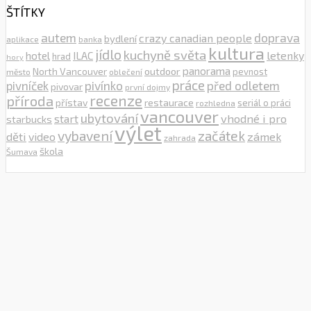
ŠTÍTKY
autem
doprava
crazy canadian people
bydlení
aplikace
banka
kultura
jídlo
kuchyně světa
letenky
hotel
ILAC
hrad
hory
outdoor
panorama
North Vancouver
pevnost
město
oblečení
práce
pivníček
pivínko
před odletem
pivovar
první dojmy
recenze
příroda
přístav
restaurace
seriál o práci
rozhledna
vancouver
ubytování
vhodné i pro
start
starbucks
výlet
vybavení
začátek
děti
zámek
video
zahrada
škola
Šumava