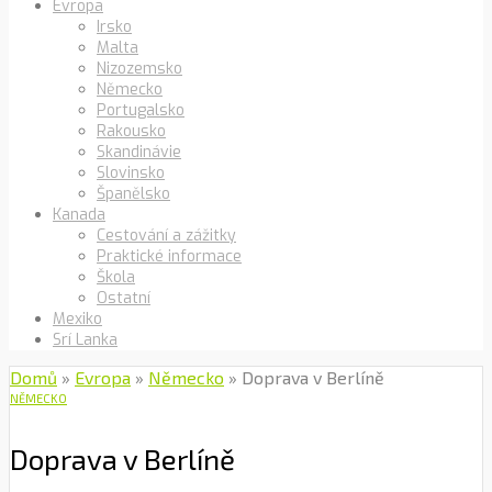
Evropa
Irsko
Malta
Nizozemsko
Německo
Portugalsko
Rakousko
Skandinávie
Slovinsko
Španělsko
Kanada
Cestování a zážitky
Praktické informace
Škola
Ostatní
Mexiko
Srí Lanka
Domů
»
Evropa
»
Německo
»
Doprava v Berlíně
NĚMECKO
Doprava v Berlíně