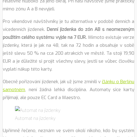
relativně hluboko za jeho okraj. Při naší návštěvě jsme prakticky
mimo zónu A a B nevyjeli.
Pro víkendové návštěvníky je tu alternativa v podobě denních a
vícedenních jízdenek.
Denní jízdenka do zón AB s neomezeným
použitím celého systému vyjde na 7 EUR.
Mimoto existuje verze
jízdenky, která je jak na 48, tak na 72 hodin a obsahuje v sobě
ještě slevu 50 % na cca 200 atrakcích ve městě. Ta stojí 19,90
EUR a je důležité si projít všechny slevy, jestli se vůbec člověku
vyplatí nákup této karty.
Obecně pořizování jízdenek, jak už jsme zmínili v
článku o Berlínu
samotném
, není žádná lehká disciplína. Automaty sice karty
přijímají, ale pouze EC Card a Maestro.
Automat na jízdenky
Upřímně řečeno, neznám ve svém okolí nikoho, kdo by systém