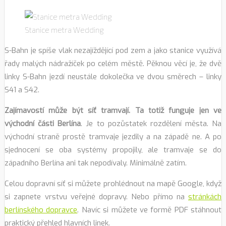
Stanice metra Wedding
S-Bahn je spíše vlak nezajíždějící pod zem a jako stanice využívá
řady malých nádražíček po celém městě. Pěknou věcí je, že dvě
linky S-Bahn jezdí neustále dokolečka ve dvou směrech – linky
S41 a S42.
Zajímavostí může být síť tramvají. Ta totiž funguje jen ve
východní části Berlína
. Je to pozůstatek rozdělení města. Na
východní straně prostě tramvaje jezdily a na západě ne. A po
sjednocení se oba systémy propojily, ale tramvaje se do
západního Berlína ani tak nepodívaly. Minimálně zatím.
Celou dopravní síť si můžete prohlédnout na mapě Google, když
si zapnete vrstvu veřejné dopravy. Nebo přímo na
stránkách
berlínského dopravce
. Navíc si můžete ve formě PDF stáhnout
praktický přehled hlavních linek.