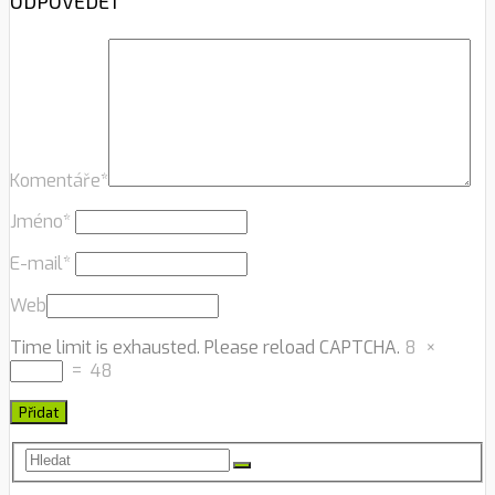
ODPOVĚDĚT
Komentáře
*
Jméno
*
E-mail
*
Web
Time limit is exhausted. Please reload CAPTCHA.
8
×
=
48