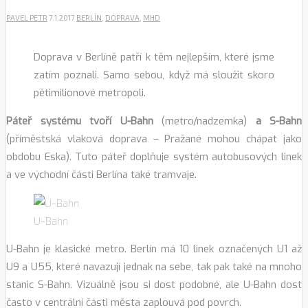
PAVEL PETR
7.1.2017
BERLÍN
,
DOPRAVA
,
MHD
Doprava v Berlíně patří k těm nejlepším, které jsme
zatím poznali. Samo sebou, když má sloužit skoro
pětimilionové metropoli.
Páteř systému tvoří U-Bahn
(metro/nadzemka)
a S-Bahn
(příměstská vlaková doprava – Pražané mohou chápat jako
obdobu Eska). Tuto páteř doplňuje systém autobusových linek
a ve východní části Berlína také tramvaje.
U-Bahn
U-Bahn je klasické metro. Berlín má 10 linek označených U1 až
U9 a U55, které navazují jednak na sebe, tak pak také na mnoho
stanic S-Bahn. Vizuálně jsou si dost podobné, ale U-Bahn dost
často v centrální části města zaplouvá pod povrch.