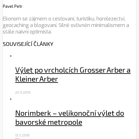
Pavel Petr
Ekonom se zájmem o cestovaní, turistiku, horolezectví,
geocaching a blogovaní. Silně ovlivněn minimalismem a
stále naivní optimista.
SOUVISEJÍCÍ ČLÁNKY
Výlet po vrcholcích Grosser Arber a
Kleiner Arber
23.9.2019
Norimberk – velikonoční výlet do
bavorské metropole
13.5.2018