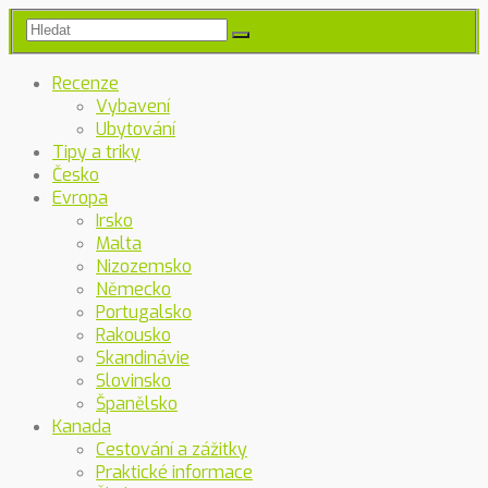
Recenze
Vybavení
Ubytování
Tipy a triky
Česko
Evropa
Irsko
Malta
Nizozemsko
Německo
Portugalsko
Rakousko
Skandinávie
Slovinsko
Španělsko
Kanada
Cestování a zážitky
Praktické informace