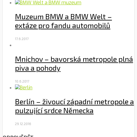
Muzeum BMW a BMW Welt –
extáze pro fandu automobilů
17.6.2017
Mnichov – bavorská metropole plná
piva a pohody
10.6.2017
Berlín – živoucí západní metropole a
pulzující srdce Německa
29.12.2016