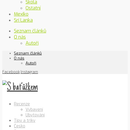
Škola
Ostatní
Mexiko
Srí Lanka
Seznam článků
O nás
Autoři
Seznam článků
O nás
Autoři
Facebook
Instagram
Recenze
Vybavení
Ubytování
Tipy a triky
Česko