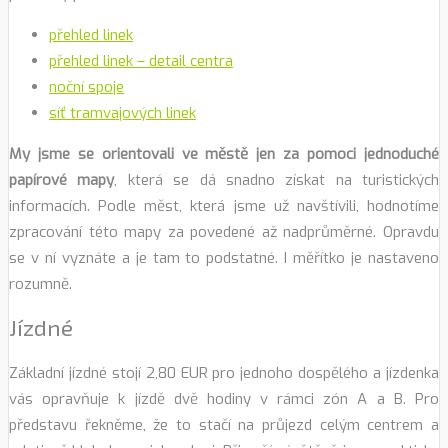
přehled linek
přehled linek – detail centra
noční spoje
síť tramvajových linek
My jsme se orientovali ve městě jen za pomoci jednoduché
papírové mapy
, která se dá snadno získat na turistických
informacích. Podle měst, která jsme už navštívili, hodnotíme
zpracování této mapy za povedené až nadprůměrné. Opravdu
se v ní vyznáte a je tam to podstatné. I měřítko je nastaveno
rozumně.
Jízdné
Základní jízdné stojí 2,80 EUR pro jednoho dospělého a jízdenka
vás opravňuje k jízdě dvě hodiny v rámci zón A a B. Pro
představu řekněme, že to stačí na průjezd celým centrem a