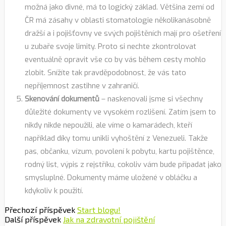
možná jako divné, má to logický základ. Většina zemí od
ČR má zásahy v oblasti stomatologie několikanásobně
dražší a i pojišťovny ve svých pojištěních mají pro ošetření
u zubaře svoje limity. Proto si nechte zkontrolovat
eventuálně opravit vše co by vás během cesty mohlo
zlobit. Snížíte tak pravděpodobnost, že vás tato
nepříjemnost zastihne v zahraničí.
Skenování dokumentů
– naskenovali jsme si všechny
důležité dokumenty ve vysokém rozlišení. Zatím jsem to
nikdy nikde nepoužili, ale víme o kamarádech, kteří
například díky tomu unikli vyhoštění z Venezueli. Takže
pas, občanku, vízum, povolení k pobytu, kartu pojištěnce,
rodný list, výpis z rejstříku, cokoliv vám bude připadat jako
smysluplné. Dokumenty máme uložené v obláčku a
kdykoliv k použití.
Přechozí příspěvek
Start blogu!
Další příspěvek
Jak na zdravotní pojištění