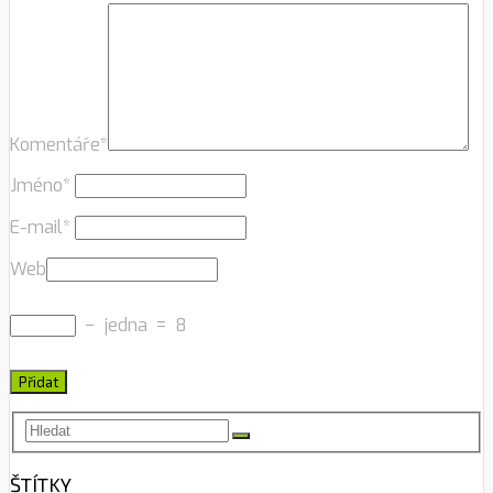
Komentáře
*
Jméno
*
E-mail
*
Web
−
jedna
=
8
ŠTÍTKY