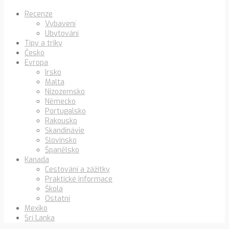
Recenze
Vybavení
Ubytování
Tipy a triky
Česko
Evropa
Irsko
Malta
Nizozemsko
Německo
Portugalsko
Rakousko
Skandinávie
Slovinsko
Španělsko
Kanada
Cestování a zážitky
Praktické informace
Škola
Ostatní
Mexiko
Srí Lanka