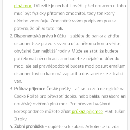
plná moc
. Důležité je nechat ji ověřit před notářem u toho
musí být fyzicky přítomen zmocnitel, tedy ten který
někoho zmocňuje. Zmocněný svým podpisem pouze
potvrdí, že přijal tuto roli.
Disponentská práva k účtu
– zajděte do banky a zřiďte
disponentské právo k svému účtu někomu komu věříte,
obyčejně člen nejbližší rodiny. Může se stát, že budete
potřebovat něco hradit a nebudete z nějakého důvodu
moci, ale asi pravděpodobně budete moci poslat emailem
disponentovi co kam má zaplatit a dostanete se z trablí
ven.
Průkaz příjemce České pošty
– ač se to zdá nelogické na
České Poště pro převzetí dopisu nebo balíku nezabere ani
notářský ověřená plná moc. Pro převzetí veškeré
korespondence můžete zřídit
průkaz příjemce
. Platí tuším
3 roky.
Zubní prohlídka
– dojděte si k zubaři. Ačkoliv se to zdá