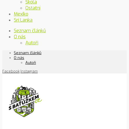
Škola
Ostatní
Mexiko
Srí Lanka
Seznam článků
O nás
Autoři
Seznam článků
O nás
Autoři
Facebook
Instagram