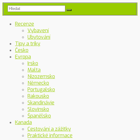
Recenze
Vybavení
Ubytování
Tipy a triky
Česko
Evropa
Irsko
Malta
Nizozemsko
Německo
Portugalsko
Rakousko
Skandinávie
Slovinsko
Španělsko
Kanada
Cestování a zážitky
Praktické informace