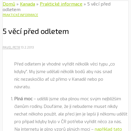
Domů
»
Kanada
»
Praktické informace
»
5 věcí před
odletem
PRAKTICKÉ INFORMACE
5 věcí před odletem
PAVEL PETR
13.2.2013
Před odletem je vhodné vyřídit několik věcí typu „co
kdyby“. My jsme udělali několik bodů aby nás snad
nic nezaskočilo ať už přímo v Kanadě nebo po
návratu.
Plná moc
– udělili jsme oba plnou moc svým nejbližším
členům rodiny. Doufáme, že ji nebudeme muset nikdy
nechat někoho použít, ale přeci jen je lepší ji někomu udělit
pro případ kdyby bylo v ČR potřeba vyřídit něco za nás.
Na internetu je plno vzorů plných mocí –
například tato