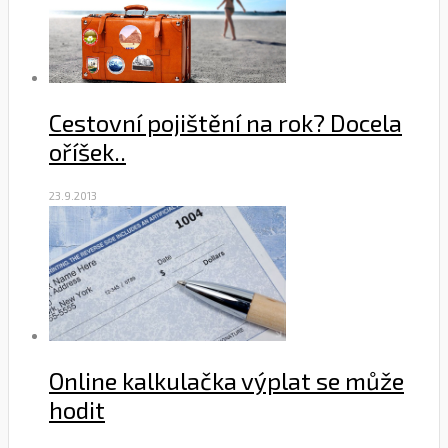
Cestovní pojištění na rok? Docela
oříšek..
23.9.2013
Online kalkulačka výplat se může
hodit