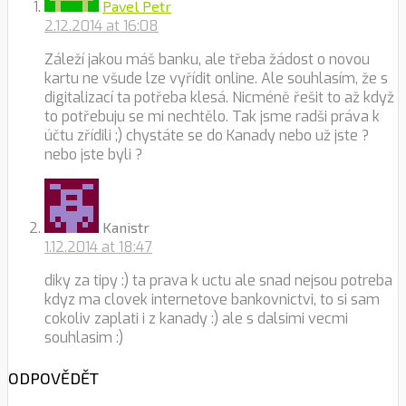
Pavel Petr
2.12.2014 at 16:08
Záleží jakou máš banku, ale třeba žádost o novou
kartu ne všude lze vyřídit online. Ale souhlasím, že s
digitalizací ta potřeba klesá. Nicméně řešit to až když
to potřebuju se mi nechtělo. Tak jsme radši práva k
účtu zřídili ;) chystáte se do Kanady nebo už jste ?
nebo jste byli ?
Kanistr
1.12.2014 at 18:47
diky za tipy :) ta prava k uctu ale snad nejsou potreba
kdyz ma clovek internetove bankovnictvi, to si sam
cokoliv zaplati i z kanady :) ale s dalsimi vecmi
souhlasim :)
ODPOVĚDĚT