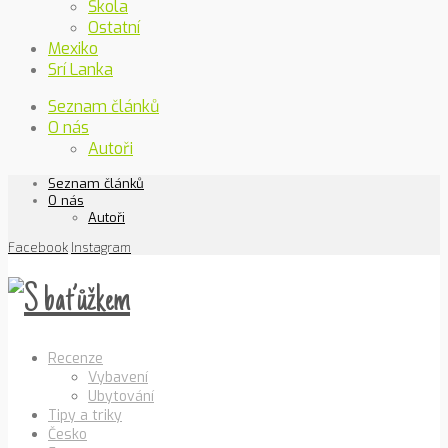
Škola
Ostatní
Mexiko
Srí Lanka
Seznam článků
O nás
Autoři
Seznam článků
O nás
Autoři
Facebook
Instagram
Recenze
Vybavení
Ubytování
Tipy a triky
Česko