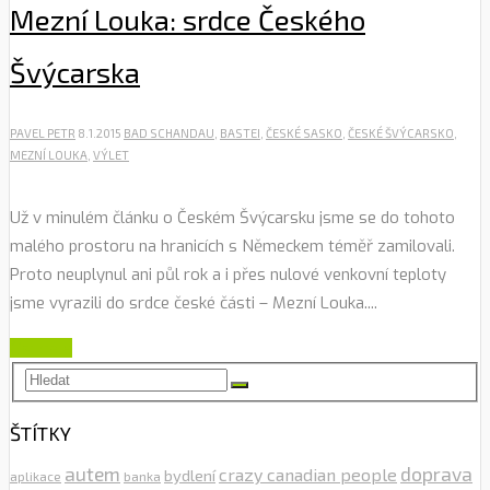
Mezní Louka: srdce Českého
Švýcarska
PAVEL PETR
8.1.2015
BAD SCHANDAU
,
BASTEI
,
ČESKÉ SASKO
,
ČESKÉ ŠVÝCARSKO
,
MEZNÍ LOUKA
,
VÝLET
Už v minulém článku o Českém Švýcarsku jsme se do tohoto
malého prostoru na hranicích s Německem téměř zamilovali.
Proto neuplynul ani půl rok a i přes nulové venkovní teploty
jsme vyrazili do srdce české části – Mezní Louka....
Číst dále
ŠTÍTKY
autem
doprava
crazy canadian people
bydlení
aplikace
banka