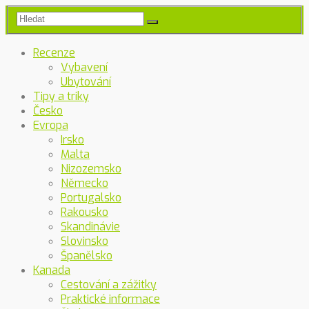
Recenze
Vybavení
Ubytování
Tipy a triky
Česko
Evropa
Irsko
Malta
Nizozemsko
Německo
Portugalsko
Rakousko
Skandinávie
Slovinsko
Španělsko
Kanada
Cestování a zážitky
Praktické informace