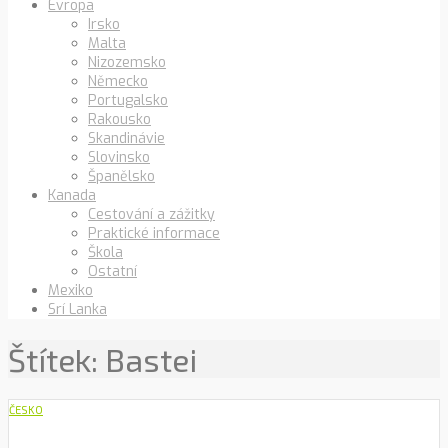
Evropa
Irsko
Malta
Nizozemsko
Německo
Portugalsko
Rakousko
Skandinávie
Slovinsko
Španělsko
Kanada
Cestování a zážitky
Praktické informace
Škola
Ostatní
Mexiko
Srí Lanka
Štítek:
Bastei
ČESKO