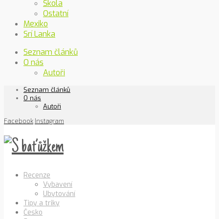
Škola
Ostatní
Mexiko
Srí Lanka
Seznam článků
O nás
Autoři
Seznam článků
O nás
Autoři
Facebook
Instagram
Recenze
Vybavení
Ubytování
Tipy a triky
Česko