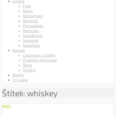
Evropa
Irsko
Malta
Nizozemsko
Německo
Portugalsko
Rakousko
Skandinávie
Slovinsko
Španělsko
Kanada
Cestování a zážitky
Praktické informace
Škola
Ostatní
Mexiko
Srí Lanka
Štítek:
whiskey
IRSKO