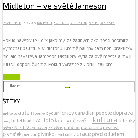
Midleton – ve světě Jameson
PAVEL PETR
25.7.2015
JAMESON
,
KULTURA
,
MIDLETON
,
VÝLET
,
WHISKEY
Pokud navštívíte Cork jako my, za žádných okolností nesmíte
vynechat palírnu v Midletonu. Kromě palírny tam není prakticky
nic, ale návštěva Jameson Distillery vydá za dvě města a my ji
100 % doporučujeme. Pokud vyrážíte z Corku, tak pro...
Číst dále
ŠTÍTKY
autem
doprava
crazy canadian people
bydlení
aplikace
banka
kultura
jídlo
kuchyně světa
letenky
hotel
ILAC
hrad
hory
outdoor
panorama
North Vancouver
pevnost
město
oblečení
práce
pivníček
pivínko
před odletem
pivovar
první dojmy