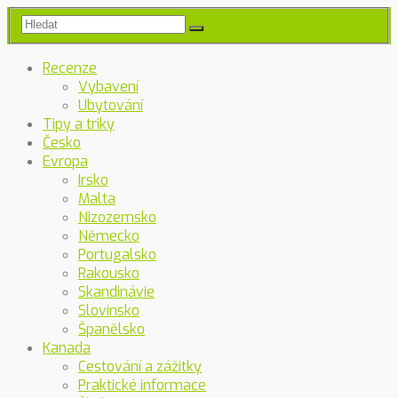
Recenze
Vybavení
Ubytování
Tipy a triky
Česko
Evropa
Irsko
Malta
Nizozemsko
Německo
Portugalsko
Rakousko
Skandinávie
Slovinsko
Španělsko
Kanada
Cestování a zážitky
Praktické informace