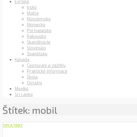
Evropa
Irsko
Malta
Nizozemsko
Německo
Portugalsko
Rakousko
Skandinávie
Slovinsko
Španělsko
Kanada
Cestování a zážitky
Praktické informace
Škola
Ostatní
Mexiko
Srí Lanka
Štítek:
mobil
TIPY A TRIKY