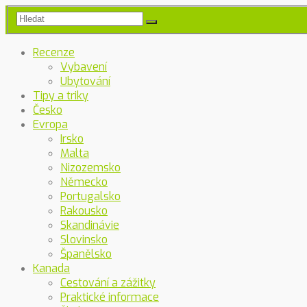
Recenze
Vybavení
Ubytování
Tipy a triky
Česko
Evropa
Irsko
Malta
Nizozemsko
Německo
Portugalsko
Rakousko
Skandinávie
Slovinsko
Španělsko
Kanada
Cestování a zážitky
Praktické informace