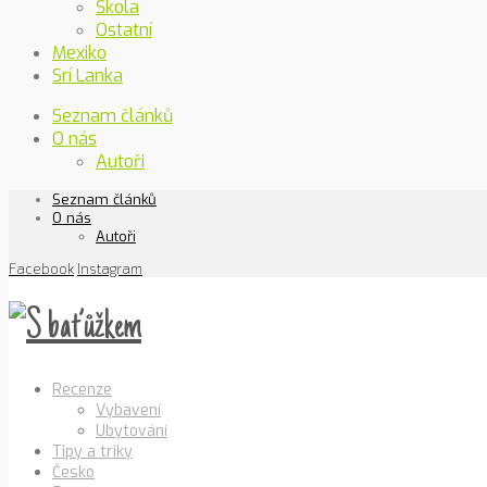
Škola
Ostatní
Mexiko
Srí Lanka
Seznam článků
O nás
Autoři
Seznam článků
O nás
Autoři
Facebook
Instagram
Recenze
Vybavení
Ubytování
Tipy a triky
Česko