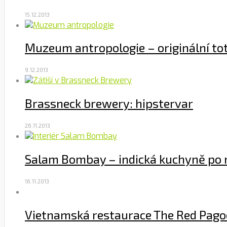
15.12.2013
Muzeum antropologie – originální t
9.12.2013
Brassneck brewery: hipstervar
26.11.2013
Salam Bombay – indická kuchyně po 
16.11.2013
Vietnamská restaurace The Red Pag