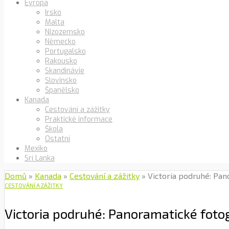
Evropa
Irsko
Malta
Nizozemsko
Německo
Portugalsko
Rakousko
Skandinávie
Slovinsko
Španělsko
Kanada
Cestování a zážitky
Praktické informace
Škola
Ostatní
Mexiko
Srí Lanka
Domů
»
Kanada
»
Cestování a zážitky
»
Victoria podruhé: Pan
CESTOVÁNÍ A ZÁŽITKY
Victoria podruhé: Panoramatické foto