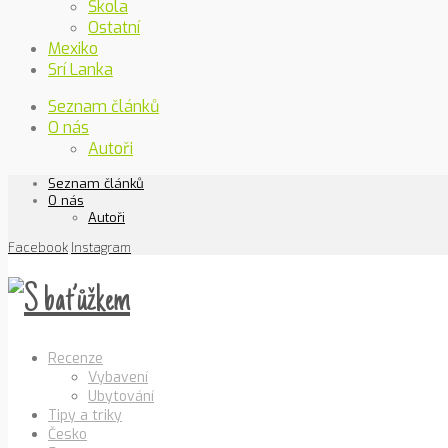
Škola
Ostatní
Mexiko
Srí Lanka
Seznam článků
O nás
Autoři
Seznam článků
O nás
Autoři
Facebook
Instagram
Recenze
Vybavení
Ubytování
Tipy a triky
Česko