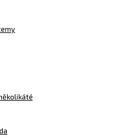
otemy
několikáté
oda