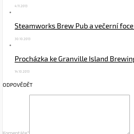
4.11.2013
Steamworks Brew Pub a večerní foce
30.10.2013
Procházka ke Granville Island Brewin
14.10.2013
ODPOVĚDĚT
Komentáře
*