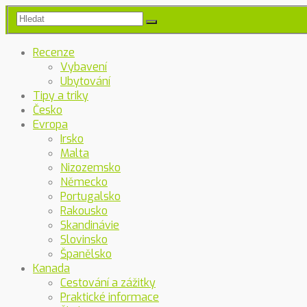
Recenze
Vybavení
Ubytování
Tipy a triky
Česko
Evropa
Irsko
Malta
Nizozemsko
Německo
Portugalsko
Rakousko
Skandinávie
Slovinsko
Španělsko
Kanada
Cestování a zážitky
Praktické informace