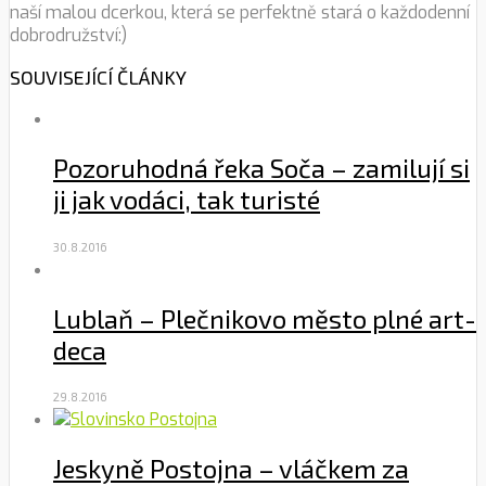
naší malou dcerkou, která se perfektně stará o každodenní
dobrodružství:)
SOUVISEJÍCÍ ČLÁNKY
Pozoruhodná řeka Soča – zamilují si
ji jak vodáci, tak turisté
30.8.2016
Lublaň – Plečnikovo město plné art-
deca
29.8.2016
Jeskyně Postojna – vláčkem za