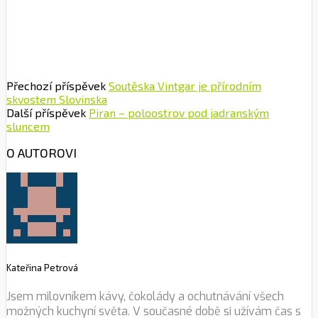
Přechozí příspěvek
Soutěska Vintgar je přírodním
skvostem Slovinska
Další příspěvek
Piran – poloostrov pod jadranským
sluncem
O AUTOROVI
Kateřina Petrová
Jsem milovníkem kávy, čokolády a ochutnávání všech
možných kuchyní světa. V současné době si užívám čas s