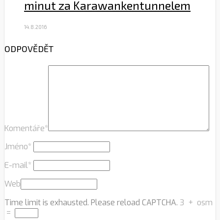
minut za Karawankentunnelem
14.8.2016
ODPOVĚDĚT
Komentáře
*
Jméno
*
E-mail
*
Web
Time limit is exhausted. Please reload CAPTCHA.
3
+
osm
=