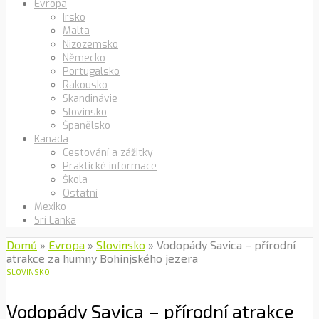
Evropa
Irsko
Malta
Nizozemsko
Německo
Portugalsko
Rakousko
Skandinávie
Slovinsko
Španělsko
Kanada
Cestování a zážitky
Praktické informace
Škola
Ostatní
Mexiko
Srí Lanka
Domů
»
Evropa
»
Slovinsko
»
Vodopády Savica – přírodní
atrakce za humny Bohinjského jezera
SLOVINSKO
Vodopády Savica – přírodní atrakce