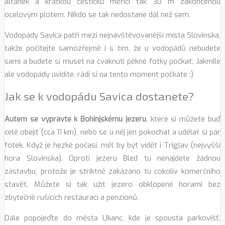
altánek a krátkou cestičku měřící tak 30 m zakončenou
ocelovým plotem. Nikdo se tak nedostane dál než sem.
Vodopády Savica patří mezi nejnavštěvovanější místa Slovinska,
takže počítejte samozřejmě i s tím, že u vodopádů nebudete
sami a budete si muset na cvaknutí pěkné fotky počkat. Jakmile
ale vodopády uvidíte, rádi si na tento moment počkáte :)
Jak se k vodopádu Savica dostanete?
Autem se vypravte k Bohinjskému jezeru
, které si můžete buď
celé obejít (cca 11 km), nebo se u něj jen pokochat a udělat si pár
fotek. Když je hezké počasí, měl by být vidět i Triglav (nejvyšší
hora Slovinska). Oproti jezeru Bled tu nenajdete žádnou
zástavbu, protože je striktně zakázáno tu cokoliv komerčního
stavět. Můžete si tak užít jezero obklopené horami bez
zbytečně rušících restaurací a penzionů.
Dále popojeďte do města Ukanc, kde je spousta parkovišť.