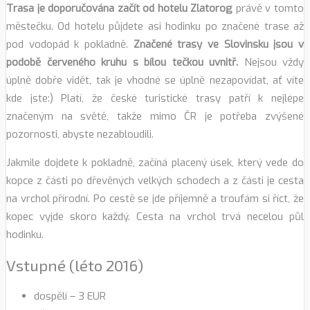
Trasa je doporučována začít od hotelu Zlatorog
právě v tomto
městečku. Od hotelu půjdete asi hodinku po značené trase až
pod vodopád k pokladně.
Značené trasy ve Slovinsku jsou v
podobě červeného kruhu s bílou tečkou uvnitř.
Nejsou vždy
úplně dobře vidět, tak je vhodné se úplně nezapovídat, ať víte
kde jste:) Platí, že české turistické trasy patří k nejlépe
značeným na světě, takže mimo ČR je potřeba zvýšené
pozornosti, abyste nezabloudili.
Jakmile dojdete k pokladně, začíná placený úsek, který vede do
kopce z části po dřevěných velkých schodech a z části je cesta
na vrchol přírodní. Po cestě se jde příjemně a troufám si říct, že
kopec vyjde skoro každý. Cesta na vrchol trvá necelou půl
hodinku.
Vstupné (léto 2016)
dospělí – 3 EUR