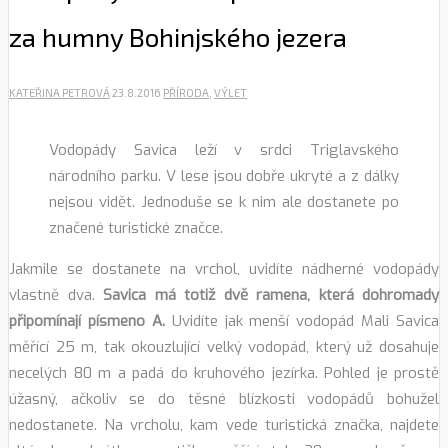
za humny Bohinjského jezera
KATEŘINA PETROVÁ
23.8.2016
PŘÍRODA
,
VÝLET
Vodopády Savica leží v srdci Triglavského
národního parku. V lese jsou dobře ukryté a z dálky
nejsou vidět. Jednoduše se k nim ale dostanete po
značené turistické značce.
Jakmile se dostanete na vrchol, uvidíte nádherné vodopády
vlastně dva.
Savica má totiž dvě ramena, která dohromady
připomínají písmeno A.
Uvidíte jak menší vodopád Mali Savica
měřící 25 m, tak okouzlující velký vodopád, který už dosahuje
necelých 80 m a padá do kruhového jezírka. Pohled je prostě
úžasný, ačkoliv se do těsné blízkosti vodopádů bohužel
nedostanete. Na vrcholu, kam vede turistická značka, najdete