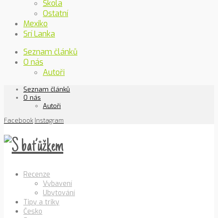
Škola
Ostatní
Mexiko
Srí Lanka
Seznam článků
O nás
Autoři
Seznam článků
O nás
Autoři
Facebook
Instagram
Recenze
Vybavení
Ubytování
Tipy a triky
Česko