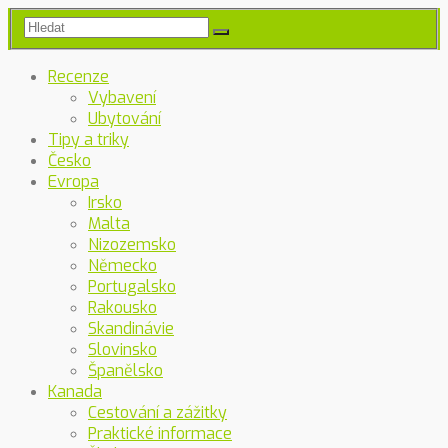
Recenze
Vybavení
Ubytování
Tipy a triky
Česko
Evropa
Irsko
Malta
Nizozemsko
Německo
Portugalsko
Rakousko
Skandinávie
Slovinsko
Španělsko
Kanada
Cestování a zážitky
Praktické informace