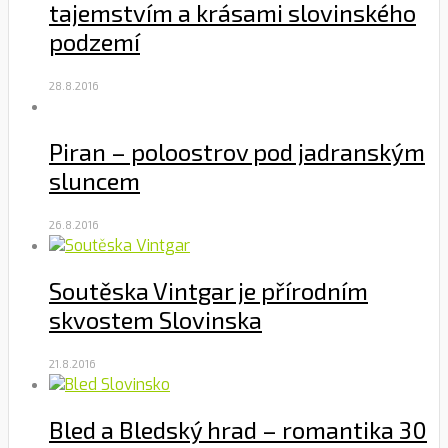
tajemstvím a krásami slovinského
podzemí
28.8.2016
Piran – poloostrov pod jadranským
sluncem
26.8.2016
Soutěska Vintgar je přírodním
skvostem Slovinska
21.8.2016
Bled a Bledský hrad – romantika 30