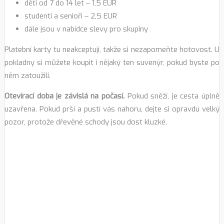
děti od 7 do 14 let – 1,5 EUR
studenti a senioři – 2,5 EUR
dále jsou v nabídce slevy pro skupiny
Platební karty tu neakceptují, takže si nezapomeňte hotovost. U
pokladny si můžete koupit i nějaký ten suvenýr, pokud byste po
něm zatoužili.
Otevírací doba je závislá na počasí.
Pokud sněží, je cesta úplně
uzavřena. Pokud prší a pustí vás nahoru, dejte si opravdu velký
pozor, protože dřevěné schody jsou dost kluzké.